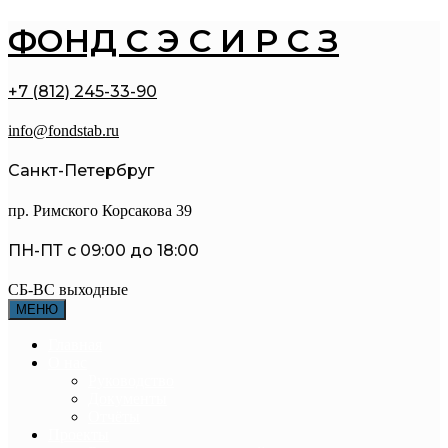
ФОНД С Э С И Р С З
+7 (812) 245-33-90
info@fondstab.ru
Санкт-Петербруг
пр. Римского Корсакова 39
ПН-ПТ с 09:00 до 18:00
СБ-ВС выходные
МЕНЮ
Главная
О нас
Руководство
Документы
Отчёты
Проекты