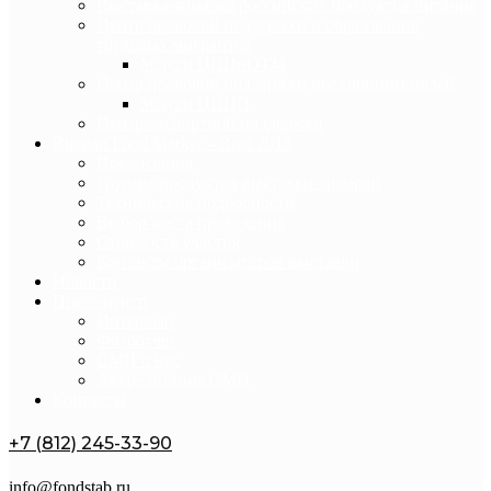
Выставка-ярмарка российских продуктов питания
Центр правовой поддержки и образования
трудовых мигрантов
Услуги ЦППиОТМ
Центр правовой поддержки предпринимателей
Услуги ЦППП
Центр экспортной поддержки
Russian Food Market – Riga 2018
Презентация
Группы продуктов выставки-ярмарки
Технические подробности
Выбор места проведения
Стоимость участия
Контакты организаторов выставки
Новости
Пресс-центр
Интервью
Фотоотчет
СМИ о нас
Аккредитация СМИ
Контакты
+7 (812) 245-33-90
info@fondstab.ru