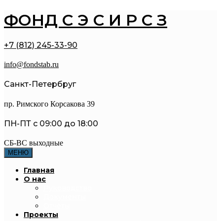
ФОНД С Э С И Р С З
+7 (812) 245-33-90
info@fondstab.ru
Санкт-Петербруг
пр. Римского Корсакова 39
ПН-ПТ с 09:00 до 18:00
СБ-ВС выходные
МЕНЮ
Главная
О нас
Руководство
Документы
Отчёты
Проекты