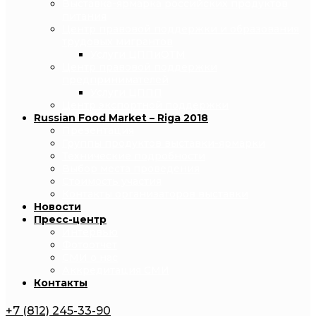
Выставка-ярмарка российских продуктов
питания
Центр правовой поддержки и образования
трудовых мигрантов
Услуги ЦППиОТМ
Центр правовой поддержки
предпринимателей
Услуги ЦППП
Центр экспортной поддержки
Russian Food Market – Riga 2018
Презентация
Группы продуктов выставки-ярмарки
Технические подробности
Выбор места проведения
Стоимость участия
Контакты организаторов выставки
Новости
Пресс-центр
Интервью
Фотоотчет
СМИ о нас
Аккредитация СМИ
Контакты
+7 (812) 245-33-90