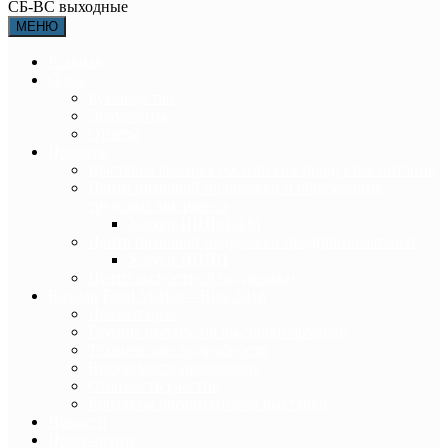
СБ-ВС выходные
МЕНЮ
Главная
О нас
Руководство
Документы
Отчёты
Проекты
Выставка-ярмарка российских продуктов питания
Центр правовой поддержки и образования
трудовых мигрантов
Услуги ЦППиОТМ
Центр правовой поддержки предпринимателей
Услуги ЦППП
Центр экспортной поддержки
Russian Food Market – Riga 2018
Презентация
Группы продуктов выставки-ярмарки
Технические подробности
Выбор места проведения
Стоимость участия
Контакты организаторов выставки
Новости
Пресс-центр